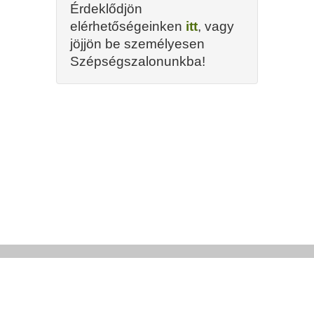
Érdeklődjön
elérhetőségeinken
itt
, vagy
jöjjön be személyesen
Szépségszalonunkba!
H-9024 Győr, Nagy Imre u. 39/B
e-mail:
info@harmonia-szepsegszalon.hu